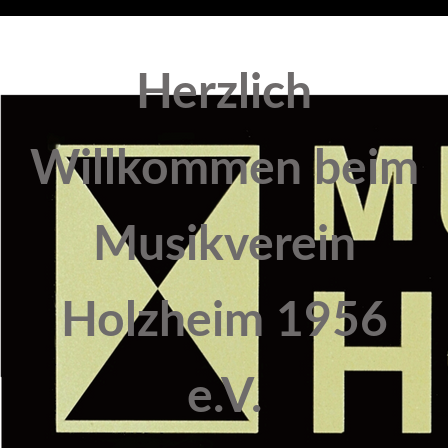
Herzlich
Willkommen beim
Musikverein
Holzheim 1956
e.V.