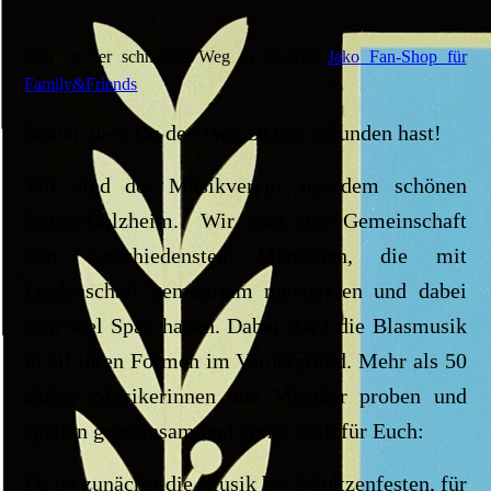
Hier ist der schnellste Weg in unseren
Jako Fan-Shop für
Family&Friends
Schön, dass Du den Weg zu uns gefunden hast!
Wir sind der Musikverein aus dem schönen
Neuss-Holzheim. Wir sind eine Gemeinschaft
von verschiedensten Menschen, die mit
Leidenschaft gemeinsam musizieren und dabei
sehr viel Spaß haben. Dabei steht die Blasmusik
in all ihren Formen im Vordergrund. Mehr als 50
aktive Musikerinnen und Musiker proben und
spielen gemeinsam und gerne auch für Euch:
Da ist zunächst die Musik bei Schützenfesten, für