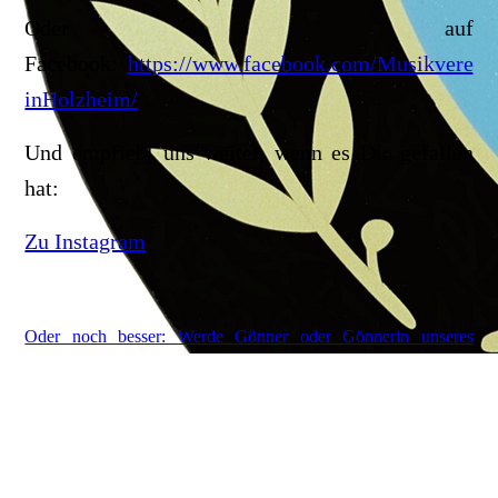
Oder auf
Facebook:
https://www.facebook.com/Musikvere
inHolzheim/
Und empfiehl uns weiter, wenn es Dir gefallen
hat:
Zu Instagram
Oder noch besser: Werde Gönner oder Gönnerin unseres
Vereins!