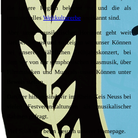
die unsere Region bekannt ist und die als
immaterielles
Weltkulturerbe
anerkannt sind.
Aber unser musikalischer Horizont geht weit
darüber hinaus und so zeigen wir unser Können
bei unserem jährlichen Frühjahrskonzert, bei
dem wir von der symphonischen Blasmusik, über
Filmmusiken und Musicals unser Können unter
Beweis stellen.
Darüber hinaus sind wir im Rhein-Keis Neuss bei
vielen Festveranstaltungen als musikalischer
Rahmen gefragt.
Viel Spaß nun beim Besuch unserer Homepage.