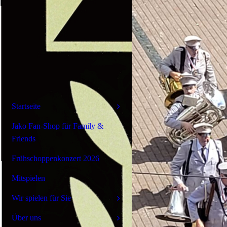
Startseite
Jako Fan-Shop für Family &
Friends
Frühschoppenkonzert 2026
Mitspielen
Wir spielen für Sie
Über uns