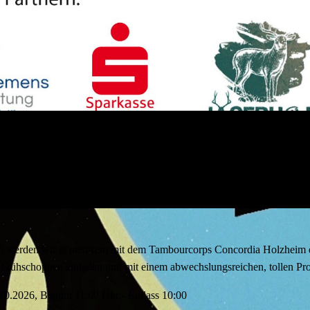
 werden wir gemeinsam mit dem Tambourcorps Concordia Holzheim ern
 Frühschoppen einladen und mit einem abwechslungsreichen, tollen Pr
10.2026, Beginn 11:00 Uhr - Einlass 10:00