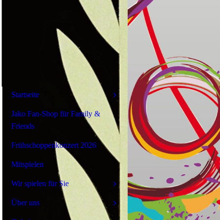
Startseite
Jako Fan-Shop für Family &
Friends
Frühschoppenkonzert 2026
Mitspielen
Wir spielen für Sie
Über uns